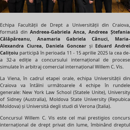
Echipa Facultății de Drept a Universității din Craiova,
formată din
Andreea-Gabriela Anca, Andreea Ștefani
Călăpăreanu, Anamaria Gabriela Cănuci, Maria-
Alexandra Ciurea, Daniela Goncear
și
Eduard Andre
Calițoiu
participă în perioada 11 - 15 aprilie 2025 la cea de-
a 32-a ediție a concursului internațional de procese
simulate în arbitraj comercial internațional Willem C. Vis.
La Viena, în cadrul etapei orale, echipa Universității din
Craiova va întâlni următoarele 4 echipe în rundele
generale: New York Law School (Statele Unite), University
of Sidney (Australia), Moldova State University (Repubica
Moldova) și Università degli studi di Verona (Italia).
Concursul Willem C. Vis este cel mai prestigios concurs
internațional de drept privat din lume, îmbinând dreptul