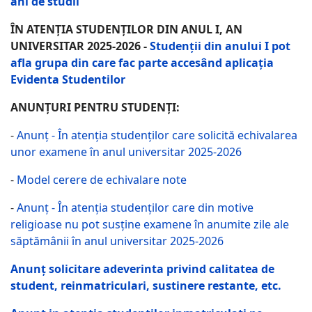
ani de studii
ÎN ATENȚIA STUDENȚILOR DIN ANUL I, AN
UNIVERSITAR 2025-2026 -
Studenții din anului I pot
afla grupa din care fac parte accesând aplicația
Evidenta Studentilor
ANUNȚURI PENTRU STUDENȚI:
-
Anunț - În atenția studenților care solicită echivalarea
unor examene în anul universitar 2025-2026
-
Model cerere de echivalare note
-
Anunț - În atenția studenților care din motive
religioase nu pot susține examene în anumite zile ale
săptămânii în anul universitar 2025-2026
Anunț solicitare adeverinta privind calitatea de
student, reinmatriculari, sustinere restante, etc.