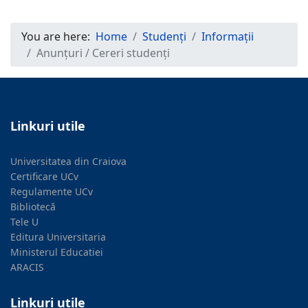
You are here:
Home
Studenți
Informații
Anunțuri / Cereri studenți
Linkuri utile
Universitatea din Craiova
Certificare UCv
Regulamente UCv
Bibliotecă
Tele U
Editura Universitaria
Ministerul Educatiei
ARACIS
Linkuri utile