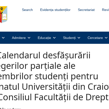
Search
Evidența studenților
Secretariat
Revi
Admitere
Educație
Studenți
Cercetare
Calendarul desfășurării
egerilor parțiale ale
mbrilor studenți pentru
natul Universității din Crai
 Consiliul Facultății de Drept