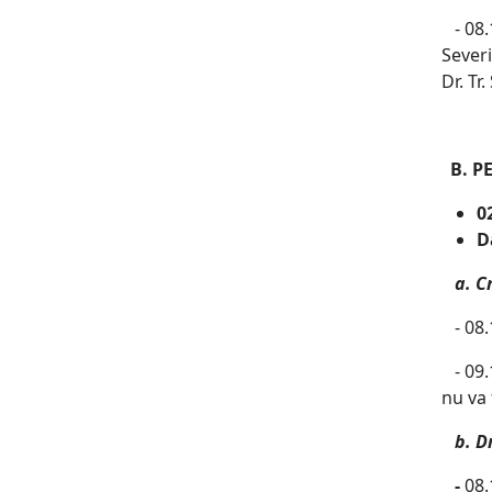
- 08.1
Severi
Dr. Tr.
B. PE
0
D
a. C
- 08.1
- 09.1
nu va 
b. D
-
08.