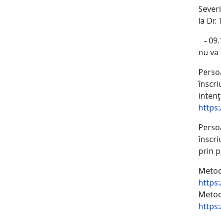
Severi
la Dr. 
-
09.
nu va 
Perso
înscri
intenţ
https
Persoa
înscri
prin 
Metodo
https
Metodo
https