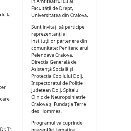
în Amfiteatrul 03 al
.
Facultății de Drept,
de la
Universitatea din Craiova.
Sunt invitați să participe
reprezentanți ai
instituțiilor partenere din
comunitate: Penitenciarul
Pelendava Craiova,
Direcția Generală de
Asistență Socială și
Protecția Copilului Dolj,
Inspectoratul de Poliție
ter
Județean Dolj, Spitalul
Clinic de Neuropsihiatrie
 care
Craiova și Fundația Terre
des Hommes.
Programul va cuprinde
r. Tr.
prezentări tematice,