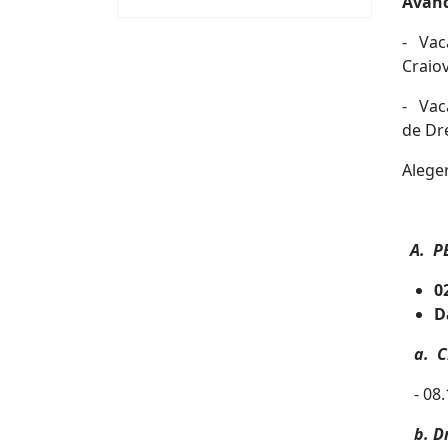
Având
- Vaca
Craiov
- Vaca
de Dr
Alege
A. P
0
D
a. C
- 08.1
b. D