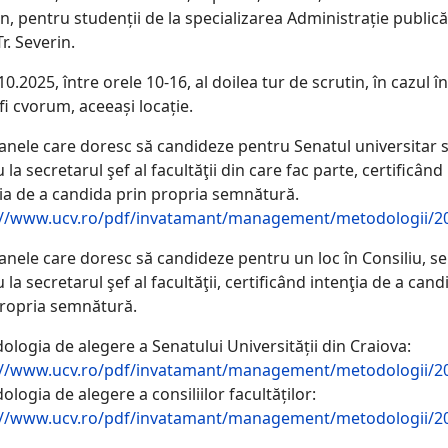
n, pentru studenții de la specializarea Administrație public
Tr. Severin.
10.2025, între orele 10-16, al doilea tur de scrutin, în cazul î
fi cvorum, aceeași locație.
anele care doresc să candideze pentru Senatul universitar 
u la secretarul şef al facultăţii din care fac parte, certificând
ia de a candida prin propria semnătură.
://www.ucv.ro/pdf/invatamant/management/metodologii/20
nele care doresc să candideze pentru un loc în Consiliu, se
u la secretarul şef al facultăţii, certificând intenţia de a cand
propria semnătură.
logia de alegere a Senatului Universității din Craiova:
://www.ucv.ro/pdf/invatamant/management/metodologii/20
logia de alegere a consiliilor facultăților:
://www.ucv.ro/pdf/invatamant/management/metodologii/20