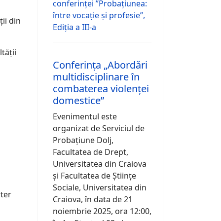
conferinței ”Probațiunea:
între vocație și profesie”,
ii din
Ediția a III-a
tății
Conferința „Abordări
multidisciplinare în
combaterea violenței
domestice”
Evenimentul este
organizat de Serviciul de
Probațiune Dolj,
Facultatea de Drept,
Universitatea din Craiova
și Facultatea de Științe
Sociale, Universitatea din
rter
Craiova, în data de 21
noiembrie 2025, ora 12:00,