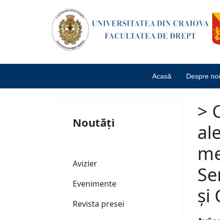
Acasă
Despre noi
> 
Noutăți
al
me
Avizier
Se
Evenimente
și
Revista presei