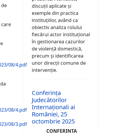
ă de
discuții aplicate și
exemple din practica
instituțiilor, având ca
n care
obiectiv analiza rolului
fiecărui actor instituțional
în gestionarea cazurilor
se
de violență domestică,
precum și identificarea
unor direcții comune de
23/08/4.pdf
intervenție.
ida
Conferința
Judecătorilor
Internaționali ai
23/08/4.pdf
României, 25
octombrie 2025
23/08/3.pdf
CONFERINȚA