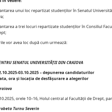
 în vedere:
ntarea unui loc repartizat studenților în Senatul Universităț
a;
ntarea a trei locuri repartizate studenților în Consiliul Facul
ept;
rile vor avea loc după cum urmează:
ENTRU SENATUL UNIVERSITĂȚII DIN CRAIOVA
2.10.2025-03.10.2025 – depunerea candidaturilor
ata, ora și locația de desfășurare a alegerilor
raiova
0.2025, orele 10–16, Holul central al Facultății de Drept, pa
robeta Turnu Severin