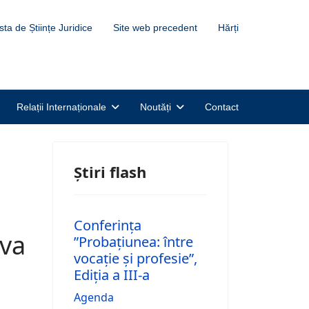
sta de Științe Juridice
Site web precedent
Hărți
Relații Internaționale
Noutăți
Contact
Știri flash
Conferința
ova
”Probațiunea: între
vocație și profesie”,
Ediția a III-a
Agenda