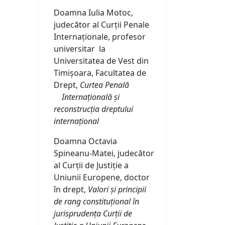
Doamna Iulia Motoc,
judecător al Curții Penale
Internaționale, profesor
universitar la
Universitatea de Vest din
Timișoara, Facultatea de
Drept,
Curtea Penală
Internațională și
reconstrucția dreptului
internațional
Doamna Octavia
Spineanu-Matei, judecător
al Curții de Justiție a
Uniunii Europene, doctor
în drept,
Valori și principii
de rang constituțional în
jurisprudența Curții de