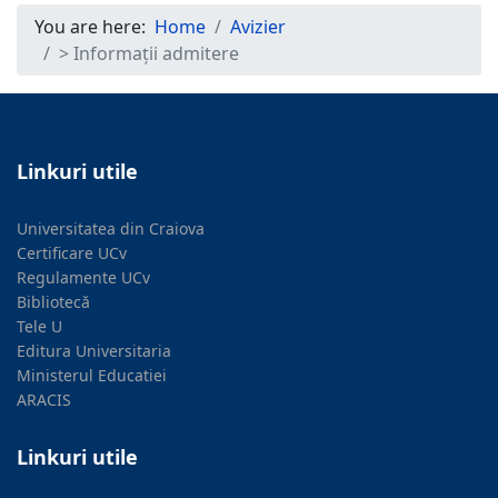
You are here:
Home
Avizier
> Informații admitere
Linkuri utile
Universitatea din Craiova
Certificare UCv
Regulamente UCv
Bibliotecă
Tele U
Editura Universitaria
Ministerul Educatiei
ARACIS
Linkuri utile