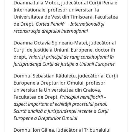
Doamna Iulia Motoc, judecător al Curții Penale
Internaționale, profesor universitar la
Universitatea de Vest din Timișoara, Facultatea
de Drept,
Curtea Penală Internațională și
reconstrucția dreptului internațional
Doamna Octavia Spineanu-Matei, judecător al
Curții de Justiție a Uniunii Europene, doctor în
drept,
Valori și principii de rang constituțional în
jurisprudența Curții de Justiție a Uniunii Europene
Domnul Sebastian Rădulețu, judecător al Curții
Europene a Drepturilor Omului, profesor
universitar la Universitatea din Craiova,
Facultatea de Drept,
Principiul nemijlocirii –
aspect important al echității procesului penal.
Scurtă analiză a jurisprudenței recente a Curții
Europene a Drepturilor Omului
Domnul Ion Gâlea, judecător al Tribunalului