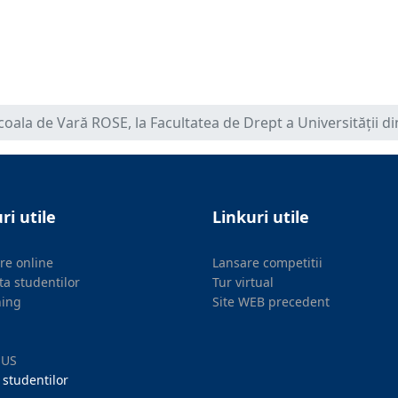
coala de Vară ROSE, la Facultatea de Drept a Universității 
ri utile
Linkuri utile
ere online
Lansare competitii
ta studentilor
Tur virtual
ning
Site WEB precedent
MUS
 studentilor