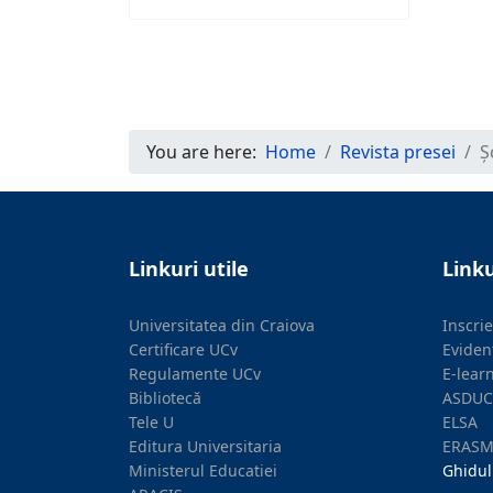
You are here:
Home
Revista presei
Ș
Linkuri utile
Linku
Universitatea din Craiova
Inscri
Certificare UCv
Eviden
Regulamente UCv
E-lear
Bibliotecă
ASDUC
Tele U
ELSA
Editura Universitaria
ERAS
Ministerul Educatiei
Ghidul