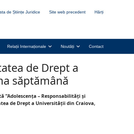
sta de Științe Juridice
Site web precedent
Hărți
Relații Internaționale
Noutăți
Contact
tatea de Drept a
rima săptămână
ată ”Adolescen
ț
a – Responsabilită
ț
i
ș
i
atea de Drept a Universită
ț
ii din Craiova,