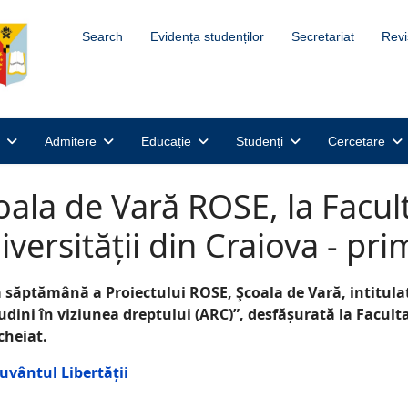
Search
Evidența studenților
Secretariat
Revi
Admitere
Educație
Studenți
Cercetare
oala de Vară ROSE, la Facul
iversității din Craiova - p
 săptămână a Proiectului ROSE,
Ş
coala de Vară, intitul
tudini în viziunea dreptului (ARC)”, desfă
ș
urată la Facult
cheiat.
uvântul Libertății