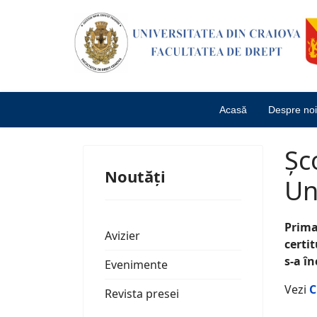
Acasă
Despre noi
Șc
Noutăți
Un
Prima
Avizier
certi
s-a în
Evenimente
Vezi
C
Revista presei