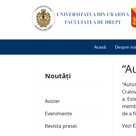
Acasă
Despre noi
“A
Noutăți
”Autos
Craiov
a. Est
Avizier
membr
Evenimente
de a f
Vezi
C
Revista presei