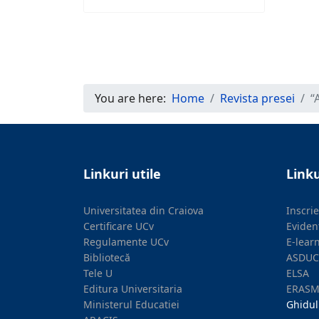
You are here:
Home
Revista presei
“
Linkuri utile
Linku
Universitatea din Craiova
Inscri
Certificare UCv
Eviden
Regulamente UCv
E-lear
Bibliotecă
ASDUC
Tele U
ELSA
Editura Universitaria
ERAS
Ministerul Educatiei
Ghidul