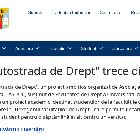
Search
Evidența studenților
Secretariat
Revi
Admitere
Educație
Studenți
Cercetare
utostrada de Drept” trece d
trada de Drept”, un proiect ambițios organizat de Asociația 
a – ASDUC, susținut de Facultatea de Drept a Universității din
e un proiect academic, destinat studenților de la facultățile
e în ”Hexagonul facultăților de Drept”, care permite fiecăr
i student pentru o săptămână în alt centru universitar.
uvântul Libertății