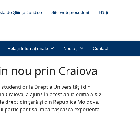
sta de Științe Juridice
Site web precedent
Hărți
Relații Internaționale
Noutăți
Contact
in nou prin Craiova
studenților la Drept a Universității din
 Craiova, a ajuns în acest an la ediția a XIX-
 de drept din țară și din Republica Moldova,
ui participant să împărtășească experiența