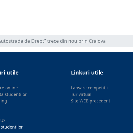
Autostrada de Drept” trece din nou prin Craiova
ri utile
Linkuri utile
ere online
Lansare competitii
ta studentilor
Tur virtual
ning
Site WEB precedent
MUS
 studentilor