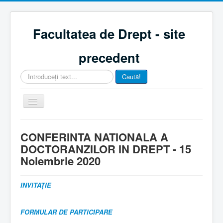
Facultatea de Drept - site
precedent
Căutare
Caută!
...
Comută
navigarea
Acasă
CONFERINTA NATIONALA A
Despre noi
DOCTORANZILOR IN DREPT - 15
Noiembrie 2020
Admitere
Licență
INVITAȚIE
Master
Studenți
FORMULAR DE PARTICIPARE