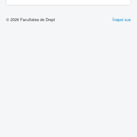
Școala Doctorală
Cercetare
© 2026 Facultatea de Drept
Înapoi sus
Relații Internaționale
Noutăți
Contact