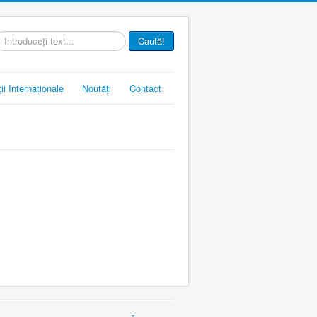
ăutare
Caută!
.
ii Internaționale
Noutăți
Contact