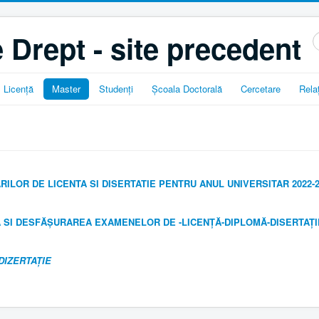
 Drept - site precedent
C
..
Licență
Master
Studenți
Școala Doctorală
Cercetare
Relaț
LOR DE LICENTA SI DISERTATIE PENTRU ANUL UNIVERSITAR 2022-2
SI DESFĂȘURAREA EXAMENELOR DE -LICENȚĂ-DIPLOMĂ-DISERTAȚIE
DIZERTAȚIE