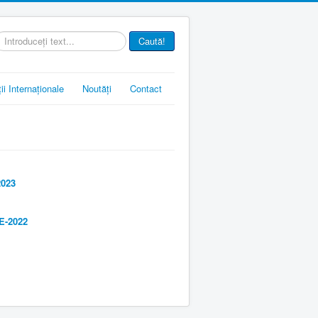
ăutare
Caută!
.
ii Internaționale
Noutăți
Contact
023
-2022