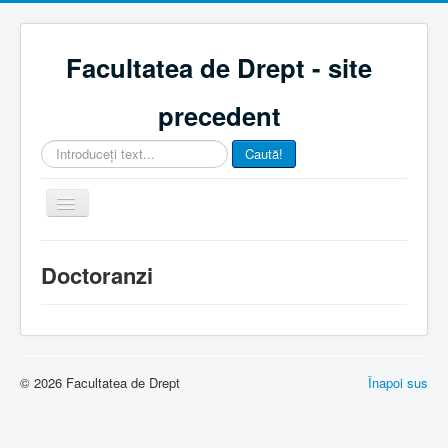
Facultatea de Drept - site
precedent
Căutare
Caută!
...
Comută
navigarea
Acasă
Doctoranzi
Despre noi
Admitere
Licență
© 2026 Facultatea de Drept
Înapoi sus
Master
Studenți